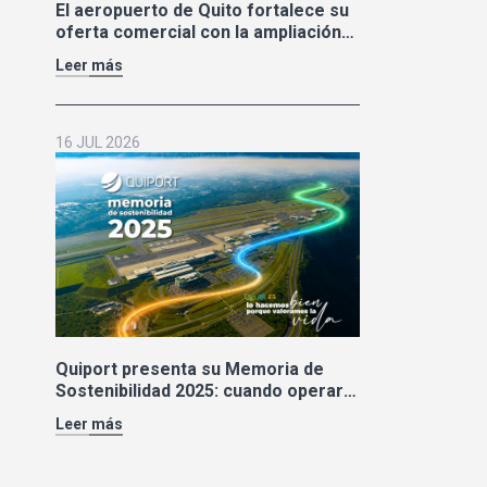
El aeropuerto de Quito fortalece su
oferta comercial con la ampliación
de las tiendas Duty Free y la llegada
Leer más
de Polo Ralph Lauren y Adidas
16 JUL 2026
Quiport presenta su Memoria de
Sostenibilidad 2025: cuando operar
bien también significa cuidar la vida
Leer más