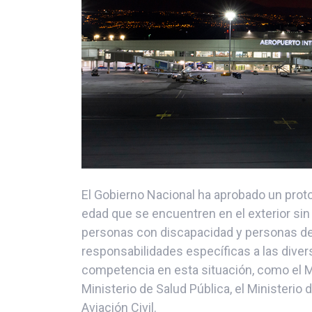
El Gobierno Nacional ha aprobado un proto
edad que se encuentren en el exterior si
personas con discapacidad y personas de
responsabilidades específicas a las dive
competencia en esta situación, como el Mi
Ministerio de Salud Pública, el Ministerio 
Aviación Civil.