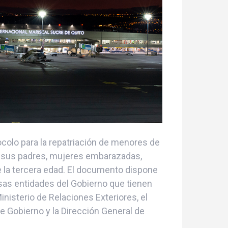
colo para la repatriación de menores de
n sus padres, mujeres embarazadas,
 la tercera edad. El documento dispone
rsas entidades del Gobierno que tienen
nisterio de Relaciones Exteriores, el
de Gobierno y la Dirección General de