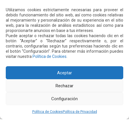
especializados más influyentes del sector global de
Leer más
infraestructura, ingeniería y construcción. En esta edición, el
Utilizamos cookies estrictamente necesarias para proveer el
aeropuerto de Quito fue nominado en siete categorías y
debido funcionamiento del sitio web, así como cookies relativas
obtuvo cuatro […]
al mejoramiento y personalización de su experiencia en el sitio
web, para la realización de análisis estadísticos así como para
proporcionarte anuncios en base a tus intereses.
Puede aceptar o rechazar todas las cookies haciendo clic en el
botón “Aceptar” o “Rechazar” respectivamente o, por el
contrario, configurarlas según tus preferencias haciendo clic en
el botón “Configuración”. Para obtener más información puedes
visitar nuestra
Política de Cookies
.
Aceptar
Rechazar
17 Mayo 2026
Configuración
Día Mundial del Reciclaje: las acciones sostenibles
que impulsa Quiport en el aeropuerto de Quito
Política de Cookies
Política de Privacidad
Cada día, miles de personas transitan por el Aeropuerto