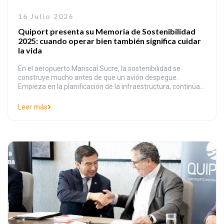
16 Julio 2026
Quiport presenta su Memoria de Sostenibilidad
2025: cuando operar bien también significa cuidar
la vida
En el aeropuerto Mariscal Sucre, la sostenibilidad se
construye mucho antes de que un avión despegue.
Empieza en la planificación de la infraestructura, continúa
en la operación segura y eficiente, se refleja en el uso
responsable de los recursos, en la experiencia de los
Leer más
pasajeros, en el bienestar de los colaboradores, en el
compromiso con las comunidadesvecinas y […]