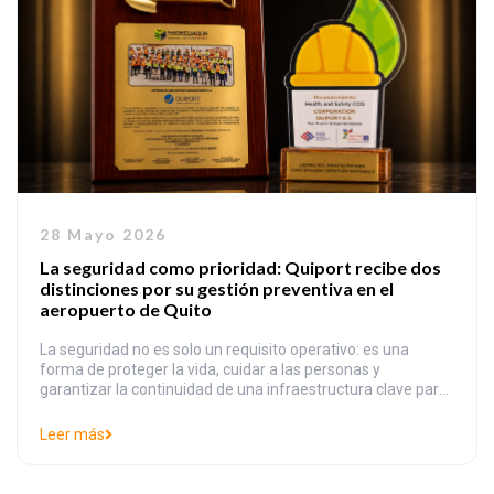
28 Mayo 2026
La seguridad como prioridad: Quiport recibe dos
distinciones por su gestión preventiva en el
aeropuerto de Quito
La seguridad no es solo un requisito operativo: es una
forma de proteger la vida, cuidar a las personas y
garantizar la continuidad de una infraestructura clave para
el país. Bajo ese enfoque, Quiport recibió dos importantes
reconocimientos en materia de seguridad y salud en el
Leer más
trabajo, que destacan su liderazgo en prevención de
riesgos, seguridad operacional […]