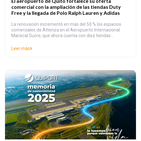
El aeropuerto de Quito fortalece su oferta
comercial con la ampliación de las tiendas Duty
Free y la llegada de Polo Ralph Lauren y Adidas
La renovación incrementó en más del 50 % los espacios
comerciales de Attenza en el Aeropuerto Internacional
Mariscal Sucre, que ahora cuenta con diez tiendas
distribuidas en 2156 metros cuadrados. El Aeropuerto
Internacional Mariscal Sucre inauguró la ampliación y
Leer más
renovación de las tiendas libres de impuestos de Attenza
Duty Free, ubicadas en las áreas de salidas y arribos […]