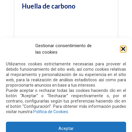
Huella de carbono
Leer más
Leer más
Gestionar consentimiento de
las cookies
Utilizamos cookies estrictamente necesarias para proveer el
Huella de carbono
debido funcionamiento del sitio web, así como cookies relativas
al mejoramiento y personalización de su experiencia en el sitio
web, para la realización de análisis estadísticos así como para
proporcionarte anuncios en base a tus intereses.
El Aeropuerto de Quito recibió en 2019 el
Puede aceptar o rechazar todas las cookies haciendo clic en el
Certificado de Acreditación en
botón “Aceptar” o “Rechazar” respectivamente o, por el
Neutralidad en el Programa de Huella de
contrario, configurarlas según tus preferencias haciendo clic en
Carbono otorgado por el Concejo
el botón “Configuración”. Para obtener más información puedes
visitar nuestra
Política de Cookies
.
Internacional de Aeropuertos, renovando
esta certificación por tres años
consecutivos, permitiendo mantener la
Aceptar
neutralidad del Aeropuerto.