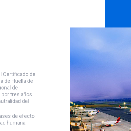
l Certificado de
a de Huella de
ional de
 por tres años
utralidad del
gases de efecto
idad humana.