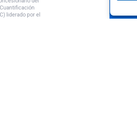
oncesionario del
. Cuantificación
 liderado por el
 Ecológica.
o en la calidad
sajeros y
rias han sido
:
 la Huella de
ficación Nivel 1