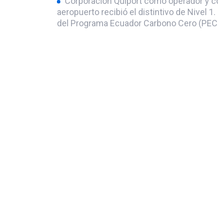
Corporación Quiport como operador y c
aeropuerto recibió el distintivo de Nivel 1
del Programa Ecuador Carbono Cero (PECC)
Ministerio de Ambiente Agua y Transición
La operación del aeropuerto no ha influid
del aire de la zona.
En las áreas públicas del terminal de pa
andenes del aeropuerto el 100% de lumina
reemplazadas por luces LED.
Estrategia de descarbonización Quiport
(2015) Se realiza la primera medición de
Carbono del año 2014 y se obtiene la certi
“Mapping”.