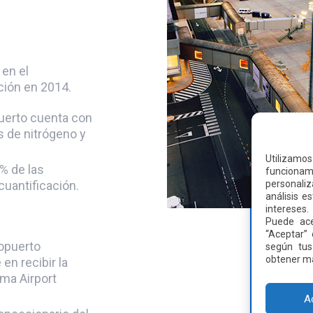
en el
ación en 2014.
puerto cuenta con
s de nitrógeno y
Utilizamo
% de las
funcionami
personaliz
cuantificación.
análisis e
intereses.
Puede ace
“Aceptar” 
ropuerto
según tus
obtener má
en recibir la
ama Airport
A