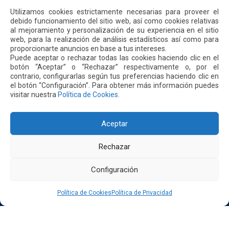
SOMOS QUIPORT
Utilizamos cookies estrictamente necesarias para proveer el
SOSTENIBILIDAD
debido funcionamiento del sitio web, así como cookies relativas
NOTICIAS
al mejoramiento y personalización de su experiencia en el sitio
CONTÁCTENOS
web, para la realización de análisis estadísticos así como para
proporcionarte anuncios en base a tus intereses.
Puede aceptar o rechazar todas las cookies haciendo clic en el
POLÍTICA DE PRIVACIDAD
POLÍTICA DE COOKIES
botón “Aceptar” o “Rechazar” respectivamente o, por el
contrario, configurarlas según tus preferencias haciendo clic en
el botón “Configuración”. Para obtener más información puedes
visitar nuestra
Política de Cookies
.
Dirección: Parroquia Tababela S/N vía a Yaruquí. Aeropuerto
Aceptar
Internacional Mariscal Sucre, Edif. Quito Airport Center, nivel 2.
PBX: +(593 2) 395 4200 / +(593 2) 395 4300
Rechazar
Configuración
Política de Cookies
Política de Privacidad
2026. AEROPUERTO INTERNACIONAL MARISCAL SUCRE - QUITO/ECUADOR. TODOS LOS DERECHOS
RESERVADOS.