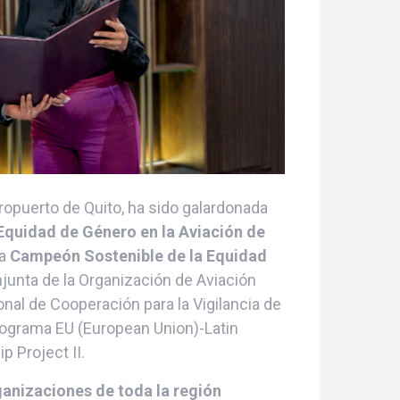
ropuerto de Quito, ha sido galardonada
 Equidad de Género en la Aviación de
ía
Campeón Sostenible de la Equidad
onjunta de la Organización de Aviación
onal de Cooperación para la Vigilancia de
rograma EU (European Union)-Latin
p Project II.
ganizaciones de toda la región