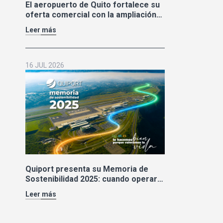
El aeropuerto de Quito fortalece su
oferta comercial con la ampliación
de las tiendas Duty Free y la llegada
Leer más
de Polo Ralph Lauren y Adidas
16 JUL 2026
Quiport presenta su Memoria de
Sostenibilidad 2025: cuando operar
bien también significa cuidar la vida
Leer más