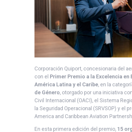
Corporación Quiport, concesionaria del ae
con el
Primer Premio a la Excelencia en
América Latina y el Caribe
, en la categor
de Género
, otorgado por una iniciativa c
Civil Internacional (OACI), el Sistema Regi
la Seguridad Operacional
(SRVSOP) y el p
America and Caribbean Aviation Partnershi
En esta primera edición del premio,
15 or