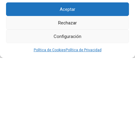
16 JUL 2026
Aceptar
Rechazar
Configuración
Política de Cookies
Política de Privacidad
Quiport presenta su Memoria de Sostenibilidad 2025:
cuando operar bien también significa cuidar la vida
Leer más