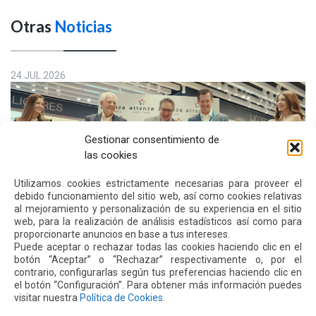
Otras
Noticias
24 JUL 2026
Gestionar consentimiento de
las cookies
Utilizamos cookies estrictamente necesarias para proveer el
debido funcionamiento del sitio web, así como cookies relativas
al mejoramiento y personalización de su experiencia en el sitio
web, para la realización de análisis estadísticos así como para
proporcionarte anuncios en base a tus intereses.
El aeropuerto de Quito fortalece su oferta comercial
Puede aceptar o rechazar todas las cookies haciendo clic en el
con la ampliación de las tiendas Duty Free y la llegada
botón “Aceptar” o “Rechazar” respectivamente o, por el
de Polo Ralph Lauren y Adidas
contrario, configurarlas según tus preferencias haciendo clic en
Leer más
el botón “Configuración”. Para obtener más información puedes
visitar nuestra
Política de Cookies
.