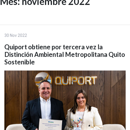
Mes:
noviembre 2022
Skip
to
EN
content
30 Nov 2022
Quiport obtiene por tercera vez la
Distinción Ambiental Metropolitana Quito
Sostenible