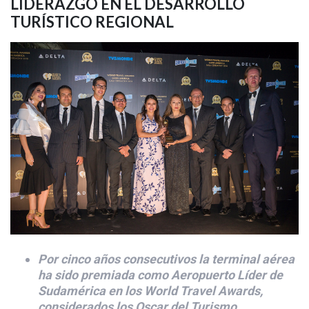
LIDERAZGO EN EL DESARROLLO
TURÍSTICO REGIONAL
Por cinco años consecutivos la terminal aérea
ha sido premiada como Aeropuerto Líder de
Sudamérica en los World Travel Awards,
considerados los Oscar del Turismo.