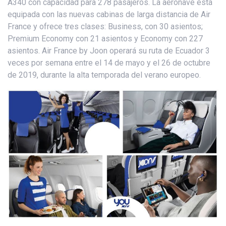
A340 con capacidad para 278 pasajeros. La aeronave está
equipada con las nuevas cabinas de larga distancia de Air
France y ofrece tres clases: Business, con 30 asientos;
Premium Economy con 21 asientos y Economy con 227
asientos. Air France by Joon operará su ruta de Ecuador 3
veces por semana entre el 14 de mayo y el 26 de octubre
de 2019, durante la alta temporada del verano europeo.