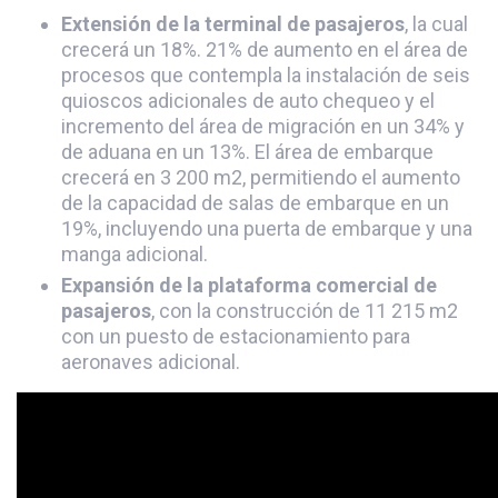
Extensión de la terminal de pasajeros
, la cual
crecerá un 18%. 21% de aumento en el área de
procesos que contempla la instalación de seis
quioscos adicionales de auto chequeo y el
incremento del área de migración en un 34% y
de aduana en un 13%. El área de embarque
crecerá en 3 200 m2, permitiendo el aumento
de la capacidad de salas de embarque en un
19%, incluyendo una puerta de embarque y una
manga adicional.
Expansión de la plataforma comercial de
pasajeros
, con la construcción de 11 215 m2
con un puesto de estacionamiento para
aeronaves adicional.