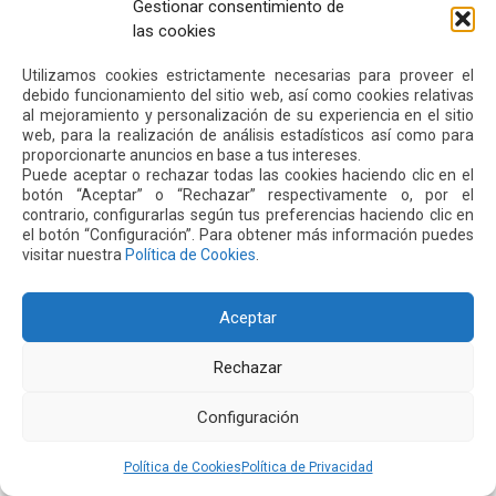
Gestionar consentimiento de
las cookies
Siguiente
Anterior
Utilizamos cookies estrictamente necesarias para proveer el
debido funcionamiento del sitio web, así como cookies relativas
al mejoramiento y personalización de su experiencia en el sitio
Otras
Noticias
web, para la realización de análisis estadísticos así como para
proporcionarte anuncios en base a tus intereses.
Puede aceptar o rechazar todas las cookies haciendo clic en el
botón “Aceptar” o “Rechazar” respectivamente o, por el
24 JUL 2026
contrario, configurarlas según tus preferencias haciendo clic en
el botón “Configuración”. Para obtener más información puedes
visitar nuestra
Política de Cookies
.
Aceptar
Rechazar
Configuración
Política de Cookies
Política de Privacidad
El aeropuerto de Quito fortalece su oferta comercial
con la ampliación de las tiendas Duty Free y la llegada