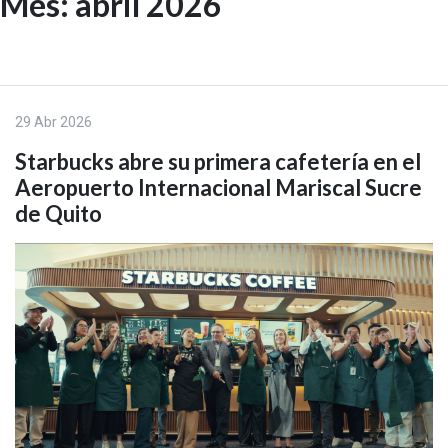
Mes:
abril 2026
Skip
to
EN
content
29 Abr 2026
Starbucks abre su primera cafetería en el
Aeropuerto Internacional Mariscal Sucre
de Quito