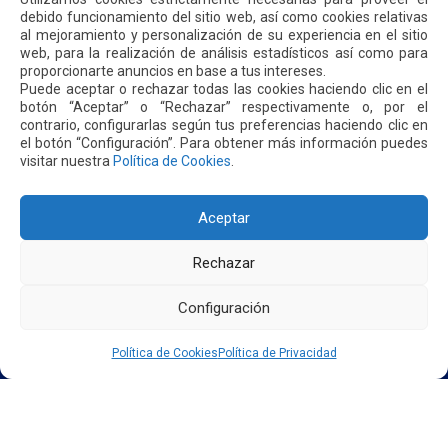
INICIO
debido funcionamiento del sitio web, así como cookies relativas
SOMOS QUIPORT
al mejoramiento y personalización de su experiencia en el sitio
SOSTENIBILIDAD
web, para la realización de análisis estadísticos así como para
NOTICIAS
proporcionarte anuncios en base a tus intereses.
CONTÁCTENOS
Puede aceptar o rechazar todas las cookies haciendo clic en el
botón “Aceptar” o “Rechazar” respectivamente o, por el
contrario, configurarlas según tus preferencias haciendo clic en
POLÍTICA DE PRIVACIDAD
POLÍTICA DE COOKIES
el botón “Configuración”. Para obtener más información puedes
visitar nuestra
Política de Cookies
.
Aceptar
Dirección: Parroquia Tababela S/N vía a Yaruquí. Aeropuerto
Rechazar
Internacional Mariscal Sucre, Edif. Quito Airport Center, nivel 2.
PBX: +(593 2) 395 4200 / +(593 2) 395 4300
Configuración
Política de Cookies
Política de Privacidad
2026. AEROPUERTO INTERNACIONAL MARISCAL SUCRE - QUITO/ECUADOR. TODOS LOS DERECHOS