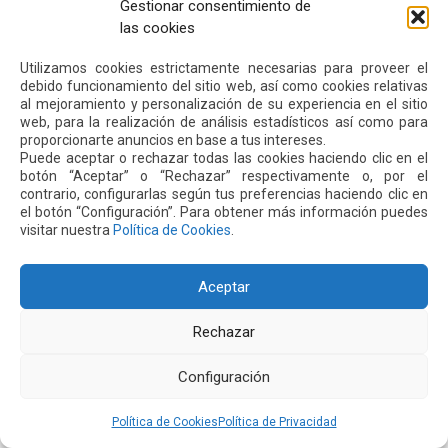
Gestionar consentimiento de
Siguiente
Anterior
las cookies
Utilizamos cookies estrictamente necesarias para proveer el
Otras
Noticias
debido funcionamiento del sitio web, así como cookies relativas
al mejoramiento y personalización de su experiencia en el sitio
web, para la realización de análisis estadísticos así como para
proporcionarte anuncios en base a tus intereses.
24 JUL 2026
Puede aceptar o rechazar todas las cookies haciendo clic en el
botón “Aceptar” o “Rechazar” respectivamente o, por el
contrario, configurarlas según tus preferencias haciendo clic en
el botón “Configuración”. Para obtener más información puedes
visitar nuestra
Política de Cookies
.
Aceptar
Rechazar
Configuración
El aeropuerto de Quito fortalece su oferta comercial
con la ampliación de las tiendas Duty Free y la llegada
de Polo Ralph Lauren y Adidas
Política de Cookies
Política de Privacidad
Leer más