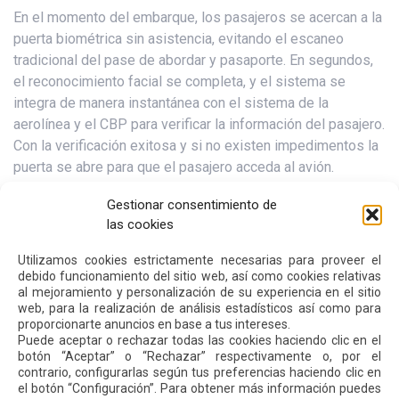
En el momento del embarque, los pasajeros se acercan a la
puerta biométrica sin asistencia, evitando el escaneo
tradicional del pase de abordar y pasaporte. En segundos,
el reconocimiento facial se completa, y el sistema se
integra de manera instantánea con el sistema de la
aerolínea y el CBP para verificar la información del pasajero.
Con la verificación exitosa y si no existen impedimentos la
puerta se abre para que el pasajero acceda al avión.
Puertas de acceso al área de filtros de seguridad
Gestionar consentimiento de
las cookies
La instalación de puertas automáticas para el acceso a
filtros de seguridad permite una verificación instantánea del
Utilizamos cookies estrictamente necesarias para proveer el
debido funcionamiento del sitio web, así como cookies relativas
pase de abordar del pasajero para agilizar el proceso y
al mejoramiento y personalización de su experiencia en el sitio
pasar directamente a los filtros.
web, para la realización de análisis estadísticos así como para
proporcionarte anuncios en base a tus intereses.
Al respecto, Ramón Miró, presidente y director general de
Puede aceptar o rechazar todas las cookies haciendo clic en el
botón “Aceptar” o “Rechazar” respectivamente o, por el
Quiport, la empresa concesionaria del aeropuerto de Quito
contrario, configurarlas según tus preferencias haciendo clic en
mencionó: “La implementación de puertas biométricas en el
el botón “Configuración”. Para obtener más información puedes