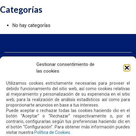
Categorías
No hay categorías
INICIO
Gestionar consentimiento de
SOMOS QUIPORT
las cookies
SOSTENIBILIDAD
NOTICIAS
Utilizamos cookies estrictamente necesarias para proveer el
CONTÁCTENOS
debido funcionamiento del sitio web, así como cookies relativas
al mejoramiento y personalización de su experiencia en el sitio
web, para la realización de análisis estadísticos así como para
POLÍTICA DE PRIVACIDAD
POLÍTICA DE COOKIES
proporcionarte anuncios en base a tus intereses.
Puede aceptar o rechazar todas las cookies haciendo clic en el
botón “Aceptar” o “Rechazar” respectivamente o, por el
contrario, configurarlas según tus preferencias haciendo clic en
el botón “Configuración”. Para obtener más información puedes
visitar nuestra
Política de Cookies
.
Dirección: Parroquia Tababela S/N vía a Yaruquí. Aeropuerto