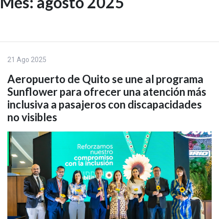
Mes:
agosto 2025
Skip
to
EN
content
21 Ago 2025
Aeropuerto de Quito se une al programa
Sunflower para ofrecer una atención más
inclusiva a pasajeros con discapacidades
no visibles