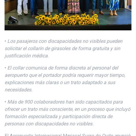
•
Los pasajeros con discapacidades no visibles pueden
solicitar el collarín de girasoles de forma gratuita y sin
justificación médica.
•
El collar comunica de forma discreta al personal
del
aeropuerto
que el portador podría requerir mayor tiempo,
explicaciones más claras o un trato adaptado a sus
necesidades.
•
Más de 900 colaboradores han sido capacitados para
ofrecer un trato más consciente, en un proceso que incluyó
formación especializada y participación directa de
personas con discapacidades no visibles.
El Aeropuerto Internacional Mariscal Sucre de Quito anunció