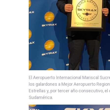
El Aeropuerto Internacional Mariscal Sucr
los galardones a Mejor Aeropuerto Region
Estrellas y, por tercer año consecutivo, e
Sudamérica.