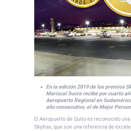
En la edición 2019 de los premios Sk
Mariscal Sucre recibe por cuarto a
Aeropuerto Regional en Sudamérica y
año consecutivo, el de Mejor Perso
El Aeropuerto de Quito es reconocido una
Skytrax, que son una referencia de excelen