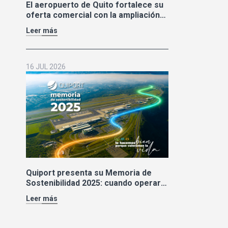
El aeropuerto de Quito fortalece su
oferta comercial con la ampliación
de las tiendas Duty Free y la llegada
Leer más
de Polo Ralph Lauren y Adidas
16 JUL 2026
Quiport presenta su Memoria de
Sostenibilidad 2025: cuando operar
bien también significa cuidar la vida
Leer más