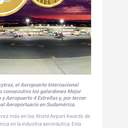
ytrax, el Aeropuerto Internacional
ño consecutivo los galardones Mejor
 Aeropuerto 4 Estrellas y, por tercer
nal Aeroportuario en Sudamérica.
 vez más en los World Airport Awards de
cia en la industria aeronáutica. Enla