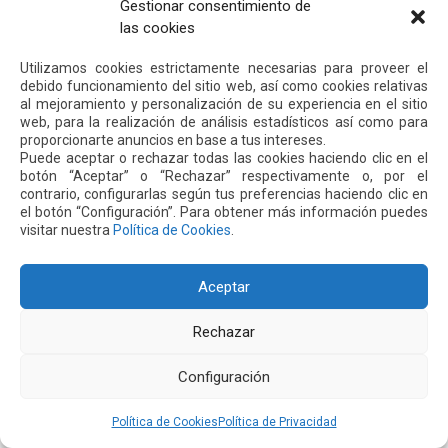
Gestionar consentimiento de
julio 2025
las cookies
junio 2025
mayo 2025
Utilizamos cookies estrictamente necesarias para proveer el
abril 2025
debido funcionamiento del sitio web, así como cookies relativas
marzo 2025
al mejoramiento y personalización de su experiencia en el sitio
web, para la realización de análisis estadísticos así como para
febrero 2025
proporcionarte anuncios en base a tus intereses.
enero 2025
Puede aceptar o rechazar todas las cookies haciendo clic en el
noviembre 2024
botón “Aceptar” o “Rechazar” respectivamente o, por el
contrario, configurarlas según tus preferencias haciendo clic en
octubre 2024
el botón “Configuración”. Para obtener más información puedes
septiembre 2024
visitar nuestra
Política de Cookies
.
agosto 2024
julio 2024
Aceptar
junio 2024
mayo 2024
Rechazar
abril 2024
marzo 2024
Configuración
febrero 2024
enero 2024
Política de Cookies
Política de Privacidad
diciembre 2023