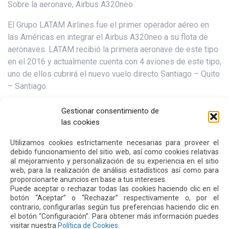
Sobre la aeronave, Airbus A320neo
El Grupo LATAM Airlines fue el primer operador aéreo en
las Américas en integrar el Airbus A320neo a su flota de
aeronaves. LATAM recibió la primera aeronave de este tipo
en el 2016 y actualmente cuenta con 4 aviones de este tipo,
uno de ellos cubrirá el nuevo vuelo directo Santiago – Quito
– Santiago.
Daniel Leng, Director Ejecutivo de LATAM Airlines Ecuador,
Gestionar consentimiento de
resaltó que la compañía se convertirá en la primera
las cookies
aerolínea en Ecuador en realizar una operación regular en
Utilizamos cookies estrictamente necesarias para proveer el
este tipo de aeronaves.
debido funcionamiento del sitio web, así como cookies relativas
al mejoramiento y personalización de su experiencia en el sitio
“El Airbus A320neo se caracteriza por su alto desempeño
web, para la realización de análisis estadísticos así como para
ambiental. La aeronave cuenta con motores de última
proporcionarte anuncios en base a tus intereses.
generación y dispositivos en sus alas conocidos como
Puede aceptar o rechazar todas las cookies haciendo clic en el
botón “Aceptar” o “Rechazar” respectivamente o, por el
sharklets, que juntos nos permiten garantizar un vuelo más
contrario, configurarlas según tus preferencias haciendo clic en
eficiente, disminuyendo el nivel de ruido hasta en un 50% y
el botón “Configuración”. Para obtener más información puedes
una reducción de 5 mil toneladas de emisiones anuales de
visitar nuestra
Política de Cookies
.