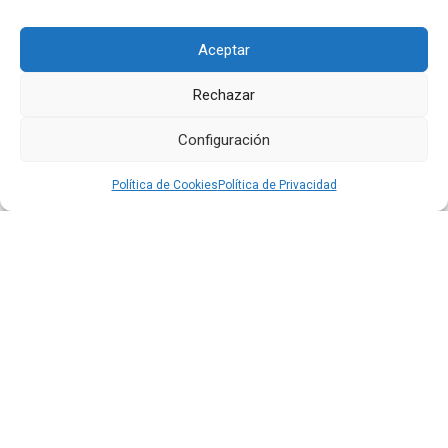
CO2”, agregó el ejecutivo.
Aceptar
Siguiente
Anterior
Rechazar
Configuración
Otras
Noticias
Política de Cookies
Política de Privacidad
24 JUL 2026