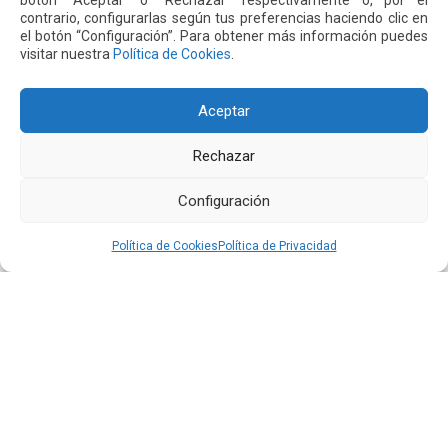
botón “Aceptar” o “Rechazar” respectivamente o, por el
El aeropuerto de Quito fortalece su oferta comercial
contrario, configurarlas según tus preferencias haciendo clic en
con la ampliación de las tiendas Duty Free y la llegada
el botón “Configuración”. Para obtener más información puedes
de Polo Ralph Lauren y Adidas
visitar nuestra
Política de Cookies
.
Leer más
Aceptar
16 JUL 2026
Rechazar
Configuración
Política de Cookies
Política de Privacidad
Quiport presenta su Memoria de Sostenibilidad 2025:
cuando operar bien también significa cuidar la vida
Leer más