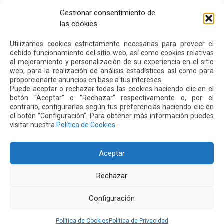
coronavirus-2019/advice-for-public/q-a-coronaviruses
Gestionar consentimiento de
las cookies
Utilizamos cookies estrictamente necesarias para proveer el
Siguiente
Anterior
debido funcionamiento del sitio web, así como cookies relativas
al mejoramiento y personalización de su experiencia en el sitio
web, para la realización de análisis estadísticos así como para
Otras
Noticias
proporcionarte anuncios en base a tus intereses.
Puede aceptar o rechazar todas las cookies haciendo clic en el
botón “Aceptar” o “Rechazar” respectivamente o, por el
contrario, configurarlas según tus preferencias haciendo clic en
24 JUL 2026
el botón “Configuración”. Para obtener más información puedes
visitar nuestra
Política de Cookies
.
Aceptar
Rechazar
Configuración
Política de Cookies
Política de Privacidad