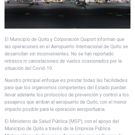
El Municipio de Quito y Corporación Quiport informan que
las operaciones en el Aeropuerto Internacional de Quito se
desarrollan sin inconvenientes. No se han reportado
retrasos ni cancelaciones de vuelos ocasionados por la
situación del Covid-19.
Nuestro principal enfoque es prestar todas las facilidades
para que los organismos competentes del Estado puedan
llevar adelante los protocolos de prevención y control a los
pasajeros que arriban al aeropuerto de Quito, con el menor
impacto posible para la operación aeroportuaria.
El Ministerio de Salud Pública (MSP), con el apoyo del
Municipio de Quito a través de la Empresa Pública