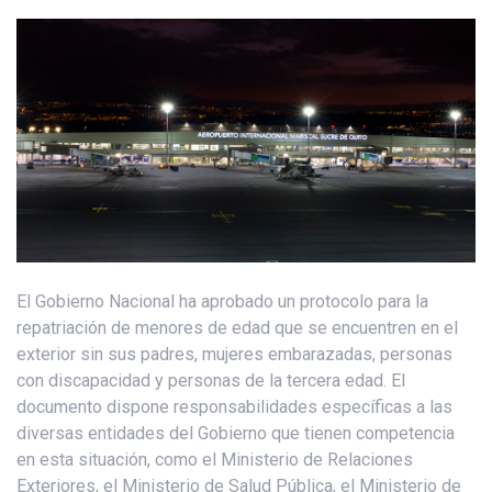
El Gobierno Nacional ha aprobado un protocolo para la
repatriación de menores de edad que se encuentren en el
exterior sin sus padres, mujeres embarazadas, personas
con discapacidad y personas de la tercera edad. El
documento dispone responsabilidades específicas a las
diversas entidades del Gobierno que tienen competencia
en esta situación, como el Ministerio de Relaciones
Exteriores, el Ministerio de Salud Pública, el Ministerio de