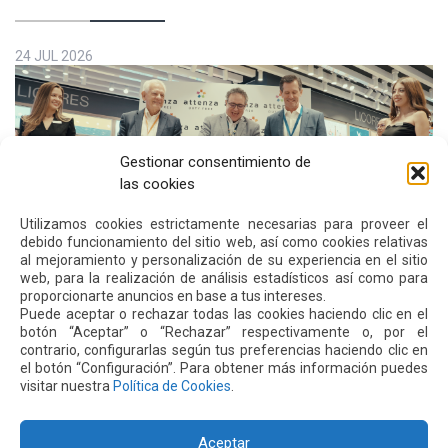
24 JUL 2026
Gestionar consentimiento de
las cookies
Utilizamos cookies estrictamente necesarias para proveer el
debido funcionamiento del sitio web, así como cookies relativas
al mejoramiento y personalización de su experiencia en el sitio
web, para la realización de análisis estadísticos así como para
El aeropuerto de Quito fortalece su oferta comercial
proporcionarte anuncios en base a tus intereses.
con la ampliación de las tiendas Duty Free y la llegada
Puede aceptar o rechazar todas las cookies haciendo clic en el
botón “Aceptar” o “Rechazar” respectivamente o, por el
de Polo Ralph Lauren y Adidas
Leer más
contrario, configurarlas según tus preferencias haciendo clic en
el botón “Configuración”. Para obtener más información puedes
visitar nuestra
Política de Cookies
.
16 JUL 2026
Aceptar