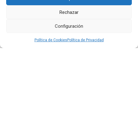
Rechazar
Configuración
Política de Cookies
Política de Privacidad
Quiport presenta su Memoria de Sostenibilidad 2025:
cuando operar bien también significa cuidar la vida
Leer más