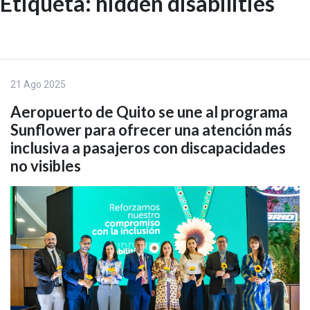
Etiqueta:
hidden disabilities
Skip
to
EN
content
21 Ago 2025
Aeropuerto de Quito se une al programa
Sunflower para ofrecer una atención más
inclusiva a pasajeros con discapacidades
no visibles