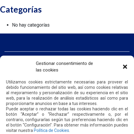
Categorías
No hay categorías
INICIO
Gestionar consentimiento de
SOMOS QUIPORT
las cookies
SOSTENIBILIDAD
NOTICIAS
Utilizamos cookies estrictamente necesarias para proveer el
CONTÁCTENOS
debido funcionamiento del sitio web, así como cookies relativas
al mejoramiento y personalización de su experiencia en el sitio
web, para la realización de análisis estadísticos así como para
POLÍTICA DE PRIVACIDAD
POLÍTICA DE COOKIES
proporcionarte anuncios en base a tus intereses.
Puede aceptar o rechazar todas las cookies haciendo clic en el
botón “Aceptar” o “Rechazar” respectivamente o, por el
contrario, configurarlas según tus preferencias haciendo clic en
el botón “Configuración”. Para obtener más información puedes
visitar nuestra
Política de Cookies
.
Dirección: Parroquia Tababela S/N vía a Yaruquí. Aeropuerto