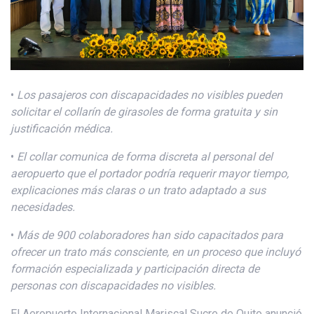
•
Los pasajeros con discapacidades no visibles pueden
solicitar el collarín de girasoles de forma gratuita y sin
justificación médica.
•
El collar comunica de forma discreta al personal
del
aeropuerto
que el portador podría requerir mayor tiempo,
explicaciones más claras o un trato adaptado a sus
necesidades.
•
Más de 900 colaboradores han sido capacitados para
ofrecer un trato más consciente, en un proceso que incluyó
formación especializada y participación directa de
personas con discapacidades no visibles.
El Aeropuerto Internacional Mariscal Sucre de Quito anunció