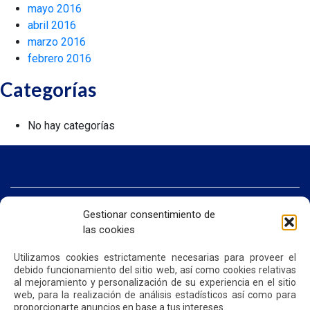
mayo 2016
abril 2016
marzo 2016
febrero 2016
Categorías
No hay categorías
INICIO
Gestionar consentimiento de
SOMOS QUIPORT
las cookies
SOSTENIBILIDAD
NOTICIAS
CONTÁCTENOS
Utilizamos cookies estrictamente necesarias para proveer el
debido funcionamiento del sitio web, así como cookies relativas
al mejoramiento y personalización de su experiencia en el sitio
web, para la realización de análisis estadísticos así como para
POLÍTICA DE PRIVACIDAD
POLÍTICA DE COOKIES
proporcionarte anuncios en base a tus intereses.