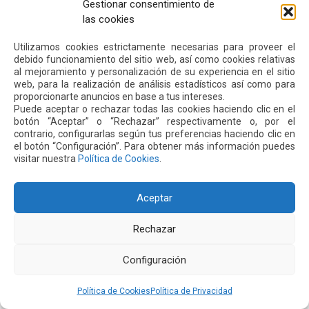
Gestionar consentimiento de
mucho potencialpara el turismo y los negocios. Con estas
las cookies
rutas estamos incrementando la red de destinos sin
escalas desde Quito, reforzando nuestra posición como la
Utilizamos cookies estrictamente necesarias para proveer el
debido funcionamiento del sitio web, así como cookies relativas
principal puerta de entrada al Ecuador y como la ciudad
al mejoramiento y personalización de su experiencia en el sitio
mejor conectada del país”.
web, para la realización de análisis estadísticos así como para
proporcionarte anuncios en base a tus intereses.
Puede aceptar o rechazar todas las cookies haciendo clic en el
botón “Aceptar” o “Rechazar” respectivamente o, por el
Siguiente
Anterior
contrario, configurarlas según tus preferencias haciendo clic en
el botón “Configuración”. Para obtener más información puedes
visitar nuestra
Política de Cookies
.
Otras
Noticias
Aceptar
22 JUN 2026
Rechazar
Configuración
Política de Cookies
Política de Privacidad