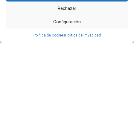
Rechazar
Otras
Noticias
Configuración
Política de Cookies
Política de Privacidad
24 JUL 2026
El aeropuerto de Quito fortalece su oferta comercial
con la ampliación de las tiendas Duty Free y la llegada
de Polo Ralph Lauren y Adidas
Leer más