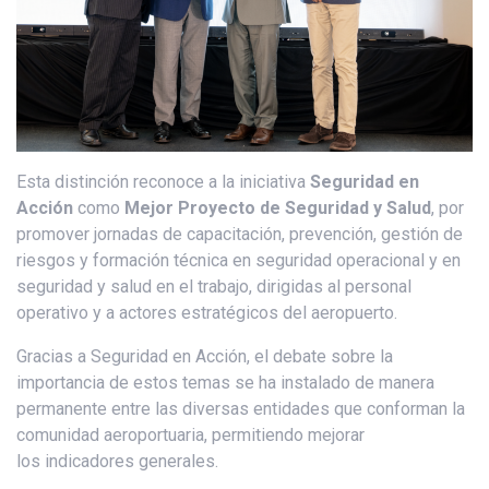
Esta distinción reconoce a la iniciativa
Seguridad en
Acción
como
Mejor Proyecto de Seguridad y Salud
, por
promover jornadas de capacitación, prevención, gestión de
riesgos y formación técnica en seguridad operacional y en
seguridad y salud en el trabajo, dirigidas al personal
operativo y a actores estratégicos del aeropuerto.
Gracias a Seguridad en Acción, el debate sobre la
importancia de estos temas se ha instalado de manera
permanente entre las diversas entidades que conforman la
comunidad aeroportuaria, permitiendo mejorar
los indicadores generales.