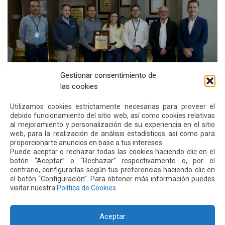
Gestionar consentimiento de
las cookies
Utilizamos cookies estrictamente necesarias para proveer el
debido funcionamiento del sitio web, así como cookies relativas
al mejoramiento y personalización de su experiencia en el sitio
Estos premios evidencian que la gestión preventiva
web, para la realización de análisis estadísticos así como para
de Quiport va más allá del cumplimiento normativo.
proporcionarte anuncios en base a tus intereses.
Representan una cultura de trabajo basada en la prevención,
Puede aceptar o rechazar todas las cookies haciendo clic en el
botón “Aceptar” o “Rechazar” respectivamente o, por el
la coordinación técnica y el cuidado de la vida, principios
contrario, configurarlas según tus preferencias haciendo clic en
fundamentales para operar y desarrollar infraestructura
el botón “Configuración”. Para obtener más información puedes
aeroportuaria de manera segura, responsable y sostenible.
visitar nuestra
Política de Cookies
.
Aceptar
Siguiente
Anterior