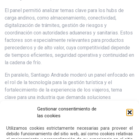
El panel permitió analizar temas clave para los hubs de
carga andinos, como almacenamiento, conectividad,
digitalización de trámites, gestión de riesgos y
coordinación con autoridades aduaneras y sanitarias. Estos
factores son especialmente relevantes para productos
perecederos y de alto valor, cuya competitividad depende
de tiempos eficientes, seguridad operativa y continuidad en
la cadena de frío.
En paralelo, Santiago Andrade moderó un panel enfocado en
el rol de la tecnología para la gestión turística y el
fortalecimiento de la experiencia de los viajeros, tema
clave para una industria que demanda soluciones
más eficientes, conectadas y orientadas al usuario.
Gestionar consentimiento de
las cookies
La participación de Quiport en estos encuentros permitió
aportar una mirada práctica sobre cómo la infraestructura
Utilizamos cookies estrictamente necesarias para proveer el
aeroportuaria, la logística, la conectividad y la innovación
debido funcionamiento del sitio web, así como cookies relativas