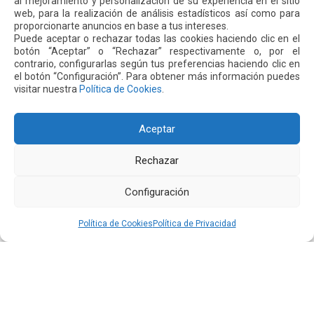
pueden convertirse en motores reales de desarrollo para el
al mejoramiento y personalización de su experiencia en el sitio
web, para la realización de análisis estadísticos así como para
Ecuador y la región andina.
proporcionarte anuncios en base a tus intereses.
Puede aceptar o rechazar todas las cookies haciendo clic en el
botón “Aceptar” o “Rechazar” respectivamente o, por el
contrario, configurarlas según tus preferencias haciendo clic en
Siguiente
Anterior
el botón “Configuración”. Para obtener más información puedes
visitar nuestra
Política de Cookies
.
Otras
Noticias
Aceptar
Rechazar
24 JUL 2026
Configuración
Política de Cookies
Política de Privacidad