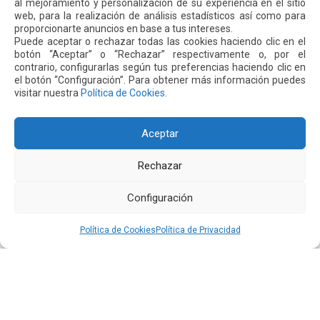
al mejoramiento y personalización de su experiencia en el sitio
web, para la realización de análisis estadísticos así como para
proporcionarte anuncios en base a tus intereses.
Puede aceptar o rechazar todas las cookies haciendo clic en el
botón “Aceptar” o “Rechazar” respectivamente o, por el
contrario, configurarlas según tus preferencias haciendo clic en
el botón “Configuración”. Para obtener más información puedes
El aeropuerto de Quito fortalece su oferta comercial
visitar nuestra
Política de Cookies
.
con la ampliación de las tiendas Duty Free y la llegada
de Polo Ralph Lauren y Adidas
Leer más
Aceptar
Rechazar
16 JUL 2026
Configuración
Política de Cookies
Política de Privacidad