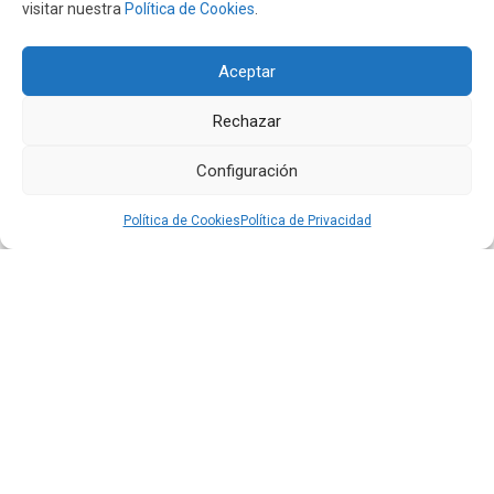
visitar nuestra
Política de Cookies
.
Aceptar
Rechazar
El aeropuerto de Quito fortalece su oferta comercial
con la ampliación de las tiendas Duty Free y la llegada
Configuración
de Polo Ralph Lauren y Adidas
Leer más
Política de Cookies
Política de Privacidad
16 JUL 2026