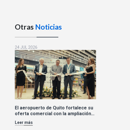
Otras
Noticias
24 JUL 2026
El aeropuerto de Quito fortalece su
oferta comercial con la ampliación
de las tiendas Duty Free y la llegada
Leer más
de Polo Ralph Lauren y Adidas