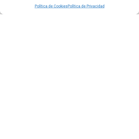
Política de Cookies
Política de Privacidad
Quiport presenta su Memoria de Sostenibilidad 2025:
cuando operar bien también significa cuidar la vida
Leer más