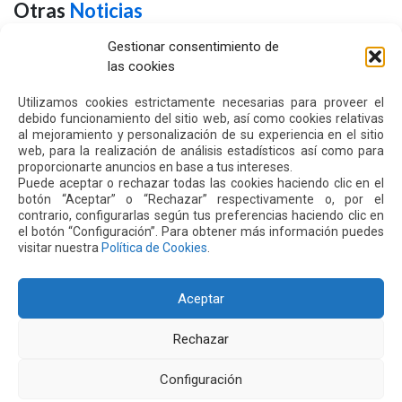
Otras
Noticias
Gestionar consentimiento de
las cookies
24 JUL 2026
Utilizamos cookies estrictamente necesarias para proveer el
debido funcionamiento del sitio web, así como cookies relativas
al mejoramiento y personalización de su experiencia en el sitio
web, para la realización de análisis estadísticos así como para
proporcionarte anuncios en base a tus intereses.
Puede aceptar o rechazar todas las cookies haciendo clic en el
botón “Aceptar” o “Rechazar” respectivamente o, por el
contrario, configurarlas según tus preferencias haciendo clic en
el botón “Configuración”. Para obtener más información puedes
visitar nuestra
Política de Cookies
.
El aeropuerto de Quito fortalece su oferta comercial
Aceptar
con la ampliación de las tiendas Duty Free y la llegada
de Polo Ralph Lauren y Adidas
Leer más
Rechazar
Configuración
16 JUL 2026