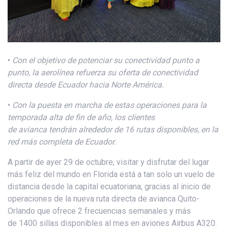
•
Con el objetivo de potenciar su conectividad punto a
punto
, la
a
e
rolínea
refuerza su oferta de conectividad
directa
desde Ecuador
hacia
Norte América
.
•
Con la puesta en march
a d
e estas
operaciones para la
temporada alta de fin de año
,
los clientes
de
a
vianca
tendrán alrededor de
16
rutas disponibles, en la
red más completa de
Ecuador.
A partir de ayer 29 de octubre, visitar y disfrutar del lugar
más feliz del mundo en Florida está a tan solo un vuelo de
distancia desde la capital ecuatoriana, gracias al inicio de
operaciones de la nueva ruta directa de avianca Quito-
Orlando que ofrece 2 frecuencias semanales y más
de 1400 sillas disponibles al mes en aviones Airbus A320.