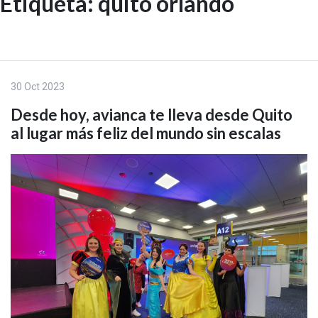
Etiqueta:
quito orlando
Skip
to
EN
content
30 Oct 2023
Desde hoy, avianca te lleva desde Quito
al lugar más feliz del mundo sin escalas