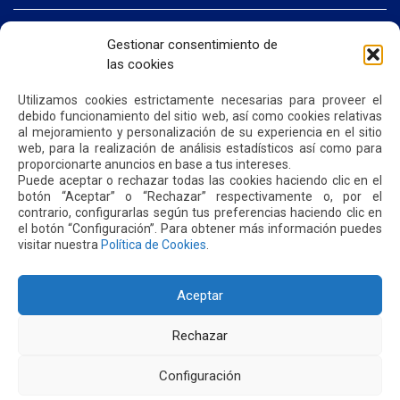
INICIO
Gestionar consentimiento de
SOMOS QUIPORT
las cookies
SOSTENIBILIDAD
NOTICIAS
CONTÁCTENOS
Utilizamos cookies estrictamente necesarias para proveer el
debido funcionamiento del sitio web, así como cookies relativas
al mejoramiento y personalización de su experiencia en el sitio
web, para la realización de análisis estadísticos así como para
POLÍTICA DE PRIVACIDAD
POLÍTICA DE COOKIES
proporcionarte anuncios en base a tus intereses.
Puede aceptar o rechazar todas las cookies haciendo clic en el
botón “Aceptar” o “Rechazar” respectivamente o, por el
contrario, configurarlas según tus preferencias haciendo clic en
el botón “Configuración”. Para obtener más información puedes
visitar nuestra
Política de Cookies
.
Dirección: Parroquia Tababela S/N vía a Yaruquí. Aeropuerto
Internacional Mariscal Sucre, Edif. Quito Airport Center, nivel 2.
PBX: +(593 2) 395 4200 / +(593 2) 395 4300
Aceptar
Rechazar
Configuración