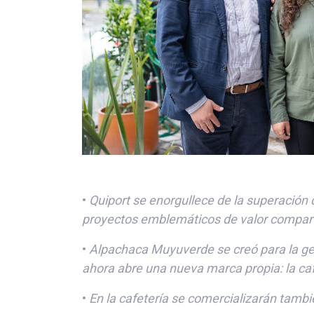
•
Quiport se enorgullece
de
la superación 
proyectos
emblemáticos
de valor compar
•
Alpachaca
Muyuverde
se creó para la g
ahora abre una nueva marca propia: la ca
•
En la cafetería se comercializarán tamb