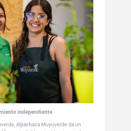
miento independiente
uyuverde, Alpachaca Muyuverde da un