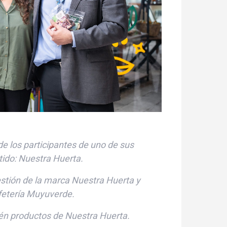
de
los participantes de
uno de sus
tido
: Nuestra Huerta
.
estión de la marca Nuestra Huerta y
fetería
Muyuverde
.
ién productos de Nuestra Huerta.