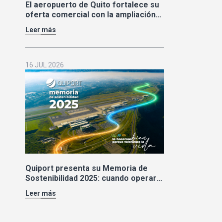
El aeropuerto de Quito fortalece su
oferta comercial con la ampliación
de las tiendas Duty Free y la llegada
Leer más
de Polo Ralph Lauren y Adidas
16 JUL 2026
Quiport presenta su Memoria de
Sostenibilidad 2025: cuando operar
bien también significa cuidar la vida
Leer más