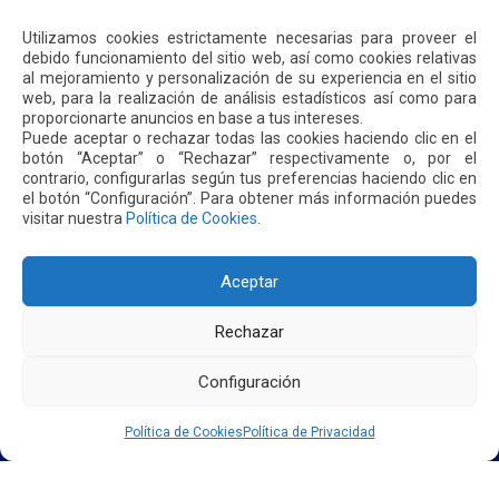
NOTICIAS
CONTÁCTENOS
Utilizamos cookies estrictamente necesarias para proveer el
debido funcionamiento del sitio web, así como cookies relativas
al mejoramiento y personalización de su experiencia en el sitio
web, para la realización de análisis estadísticos así como para
POLÍTICA DE PRIVACIDAD
POLÍTICA DE COOKIES
proporcionarte anuncios en base a tus intereses.
Puede aceptar o rechazar todas las cookies haciendo clic en el
botón “Aceptar” o “Rechazar” respectivamente o, por el
contrario, configurarlas según tus preferencias haciendo clic en
el botón “Configuración”. Para obtener más información puedes
visitar nuestra
Política de Cookies
.
Dirección: Parroquia Tababela S/N vía a Yaruquí. Aeropuerto
Internacional Mariscal Sucre, Edif. Quito Airport Center, nivel 2.
PBX: +(593 2) 395 4200 / +(593 2) 395 4300
Aceptar
Rechazar
Configuración
Política de Cookies
Política de Privacidad
2026. AEROPUERTO INTERNACIONAL MARISCAL SUCRE - QUITO/ECUADOR. TODOS LOS DERECHOS
RESERVADOS.