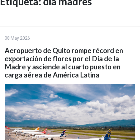
Etiqueta:
día madres
Skip
to
EN
content
08 May 2026
Aeropuerto de Quito rompe récord en
exportación de flores por el Día de la
Madre y asciende al cuarto puesto en
carga aérea de América Latina