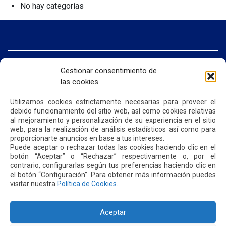
No hay categorías
INICIO
Gestionar consentimiento de
SOMOS QUIPORT
las cookies
SOSTENIBILIDAD
NOTICIAS
Utilizamos cookies estrictamente necesarias para proveer el
CONTÁCTENOS
debido funcionamiento del sitio web, así como cookies relativas
al mejoramiento y personalización de su experiencia en el sitio
web, para la realización de análisis estadísticos así como para
POLÍTICA DE PRIVACIDAD
POLÍTICA DE COOKIES
proporcionarte anuncios en base a tus intereses.
Puede aceptar o rechazar todas las cookies haciendo clic en el
botón “Aceptar” o “Rechazar” respectivamente o, por el
contrario, configurarlas según tus preferencias haciendo clic en
el botón “Configuración”. Para obtener más información puedes
visitar nuestra
Política de Cookies
.
Dirección: Parroquia Tababela S/N vía a Yaruquí. Aeropuerto
Internacional Mariscal Sucre, Edif. Quito Airport Center, nivel 2.
PBX: +(593 2) 395 4200 / +(593 2) 395 4300
Aceptar