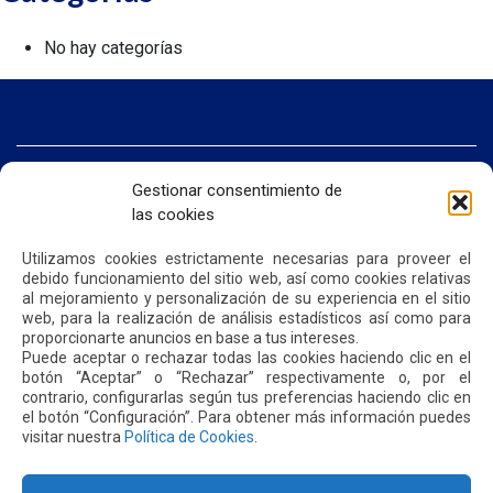
No hay categorías
INICIO
Gestionar consentimiento de
SOMOS QUIPORT
las cookies
SOSTENIBILIDAD
NOTICIAS
CONTÁCTENOS
Utilizamos cookies estrictamente necesarias para proveer el
debido funcionamiento del sitio web, así como cookies relativas
al mejoramiento y personalización de su experiencia en el sitio
web, para la realización de análisis estadísticos así como para
POLÍTICA DE PRIVACIDAD
POLÍTICA DE COOKIES
proporcionarte anuncios en base a tus intereses.
Puede aceptar o rechazar todas las cookies haciendo clic en el
botón “Aceptar” o “Rechazar” respectivamente o, por el
contrario, configurarlas según tus preferencias haciendo clic en
el botón “Configuración”. Para obtener más información puedes
visitar nuestra
Política de Cookies
.
Dirección: Parroquia Tababela S/N vía a Yaruquí. Aeropuerto
Internacional Mariscal Sucre, Edif. Quito Airport Center, nivel 2.