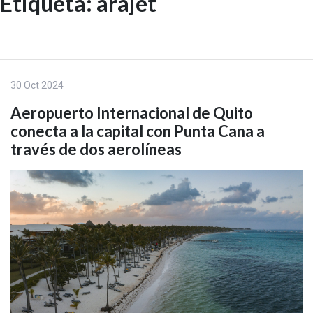
Etiqueta:
arajet
Skip
to
EN
content
30 Oct 2024
Aeropuerto Internacional de Quito
conecta a la capital con Punta Cana a
través de dos aerolíneas