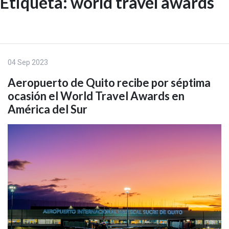
Etiqueta:
world travel awards
Skip
to
EN
content
04 Sep 2023
Aeropuerto de Quito recibe por séptima
ocasión el World Travel Awards en
América del Sur