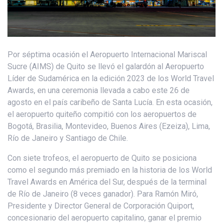
Por séptima ocasión el Aeropuerto Internacional Mariscal
Sucre (AIMS) de Quito se llevó el galardón al Aeropuerto
Líder de Sudamérica en la edición 2023 de los World Travel
Awards, en una ceremonia llevada a cabo este 26 de
agosto en el país caribeño de Santa Lucía. En esta ocasión,
el aeropuerto quiteño compitió con los aeropuertos de
Bogotá, Brasilia, Montevideo, Buenos Aires (Ezeiza), Lima,
Río de Janeiro y Santiago de Chile.
Con siete trofeos, el aeropuerto de Quito se posiciona
como el segundo más premiado en la historia de los World
Travel Awards en América del Sur, después de la terminal
de Río de Janeiro (8 veces ganador). Para Ramón Miró,
Presidente y Director General de Corporación Quiport,
concesionario del aeropuerto capitalino, ganar el premio