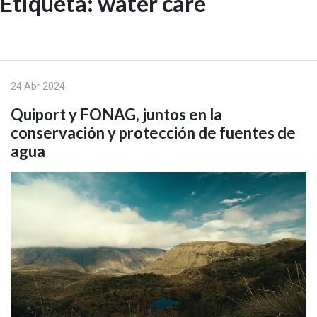
Etiqueta:
water care
Skip
to
EN
content
24 Abr 2024
Quiport y FONAG, juntos en la
conservación y protección de fuentes de
agua