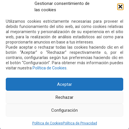
INICIO
Gestionar consentimiento de
SOMOS QUIPORT
las cookies
SOSTENIBILIDAD
NOTICIAS
CONTÁCTENOS
Utilizamos cookies estrictamente necesarias para proveer el
debido funcionamiento del sitio web, así como cookies relativas
al mejoramiento y personalización de su experiencia en el sitio
web, para la realización de análisis estadísticos así como para
POLÍTICA DE PRIVACIDAD
POLÍTICA DE COOKIES
proporcionarte anuncios en base a tus intereses.
Puede aceptar o rechazar todas las cookies haciendo clic en el
botón “Aceptar” o “Rechazar” respectivamente o, por el
contrario, configurarlas según tus preferencias haciendo clic en
el botón “Configuración”. Para obtener más información puedes
visitar nuestra
Política de Cookies
.
Dirección: Parroquia Tababela S/N vía a Yaruquí. Aeropuerto
Internacional Mariscal Sucre, Edif. Quito Airport Center, nivel 2.
PBX: +(593 2) 395 4200 / +(593 2) 395 4300
Aceptar
Rechazar
Configuración
Política de Cookies
Política de Privacidad
2026. AEROPUERTO INTERNACIONAL MARISCAL SUCRE - QUITO/ECUADOR. TODOS LOS DERECHOS