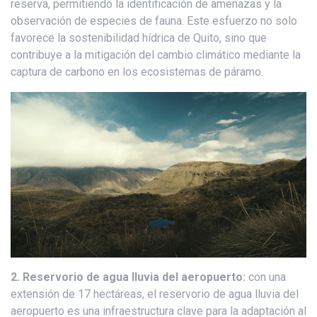
reserva, permitiendo la identificación de amenazas y la
observación de especies de fauna. Este esfuerzo no solo
favorece la sostenibilidad hídrica de Quito, sino que
contribuye a la mitigación del cambio climático mediante la
captura de carbono en los ecosistemas de páramo.
2. Reservorio de agua lluvia del aeropuerto:
con una
extensión de 17 hectáreas, el reservorio de agua lluvia del
aeropuerto es una infraestructura clave para la adaptación al