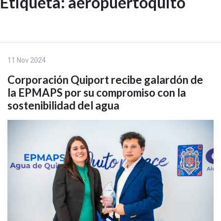
Etiqueta:
aeropuertoquito
Skip
to
EN
content
11 Nov 2024
Corporación Quiport recibe galardón de
la EPMAPS por su compromiso con la
sostenibilidad del agua