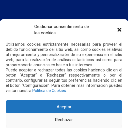
INICIO
Gestionar consentimiento de
SOMOS QUIPORT
las cookies
SOSTENIBILIDAD
NOTICIAS
CONTÁCTENOS
Utilizamos cookies estrictamente necesarias para proveer el
debido funcionamiento del sitio web, así como cookies relativas
al mejoramiento y personalización de su experiencia en el sitio
web, para la realización de análisis estadísticos así como para
POLÍTICA DE PRIVACIDAD
POLÍTICA DE COOKIES
proporcionarte anuncios en base a tus intereses.
Puede aceptar o rechazar todas las cookies haciendo clic en el
botón “Aceptar” o “Rechazar” respectivamente o, por el
contrario, configurarlas según tus preferencias haciendo clic en
el botón “Configuración”. Para obtener más información puedes
visitar nuestra
Política de Cookies
.
Dirección: Parroquia Tababela S/N vía a Yaruquí. Aeropuerto
Internacional Mariscal Sucre, Edif. Quito Airport Center, nivel 2.
PBX: +(593 2) 395 4200 / +(593 2) 395 4300
Aceptar
Rechazar