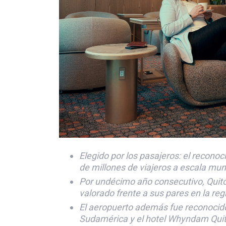
Elegido por los pasajeros: el reconoc
de millones de viajeros a escala mun
Por undécimo año consecutivo, Quit
valorado frente a sus pares en la reg
El aeropuerto además fue reconocid
Sudamérica y el hotel Whyndam Quito