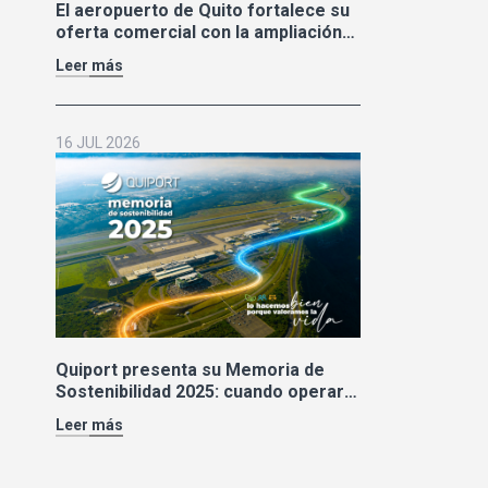
El aeropuerto de Quito fortalece su
oferta comercial con la ampliación
de las tiendas Duty Free y la llegada
Leer más
de Polo Ralph Lauren y Adidas
16 JUL 2026
Quiport presenta su Memoria de
Sostenibilidad 2025: cuando operar
bien también significa cuidar la vida
Leer más