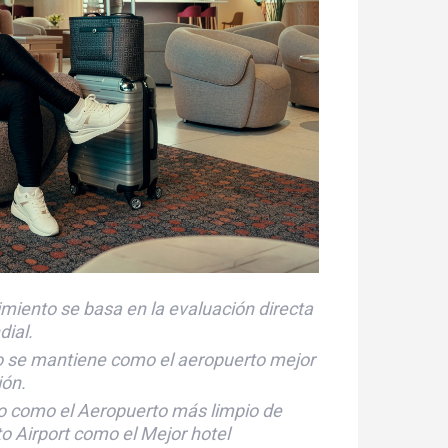
imiento se basa en la evaluación directa
dial.
o se mantiene como el aeropuerto mejor
ión.
o como el Aeropuerto más limpio de
 Airport como el Mejor hotel