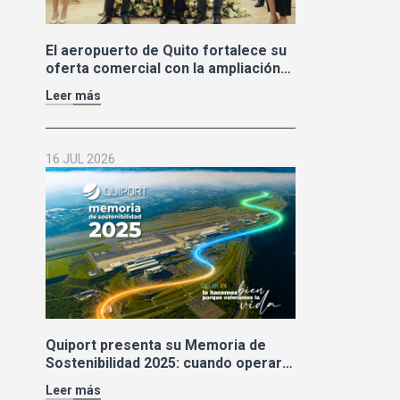
El aeropuerto de Quito fortalece su
oferta comercial con la ampliación
de las tiendas Duty Free y la llegada
Leer más
de Polo Ralph Lauren y Adidas
16 JUL 2026
Quiport presenta su Memoria de
Sostenibilidad 2025: cuando operar
bien también significa cuidar la vida
Leer más