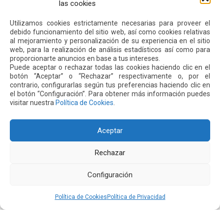
las cookies
Siguiente
Anterior
Utilizamos cookies estrictamente necesarias para proveer el
debido funcionamiento del sitio web, así como cookies relativas
al mejoramiento y personalización de su experiencia en el sitio
Otras
Noticias
web, para la realización de análisis estadísticos así como para
proporcionarte anuncios en base a tus intereses.
Puede aceptar o rechazar todas las cookies haciendo clic en el
botón “Aceptar” o “Rechazar” respectivamente o, por el
24 JUL 2026
contrario, configurarlas según tus preferencias haciendo clic en
el botón “Configuración”. Para obtener más información puedes
visitar nuestra
Política de Cookies
.
Aceptar
Rechazar
Configuración
Política de Cookies
Política de Privacidad
El aeropuerto de Quito fortalece su oferta comercial
con la ampliación de las tiendas Duty Free y la llegada
de Polo Ralph Lauren y Adidas