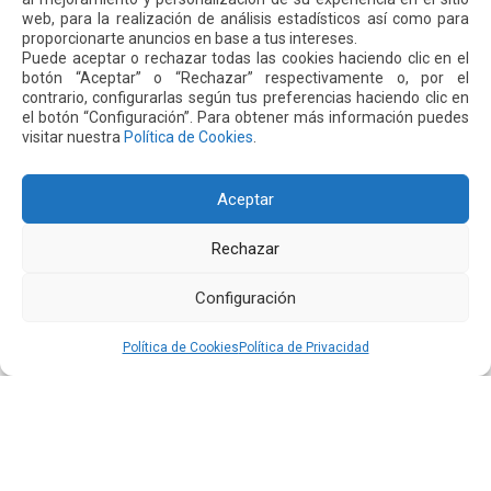
web, para la realización de análisis estadísticos así como para
ecuatoriana de turismo sostenible.
proporcionarte anuncios en base a tus intereses.
Puede aceptar o rechazar todas las cookies haciendo clic en el
botón “Aceptar” o “Rechazar” respectivamente o, por el
contrario, configurarlas según tus preferencias haciendo clic en
Siguiente
Anterior
el botón “Configuración”. Para obtener más información puedes
visitar nuestra
Política de Cookies
.
Otras
Noticias
Aceptar
Rechazar
24 JUL 2026
Configuración
Política de Cookies
Política de Privacidad