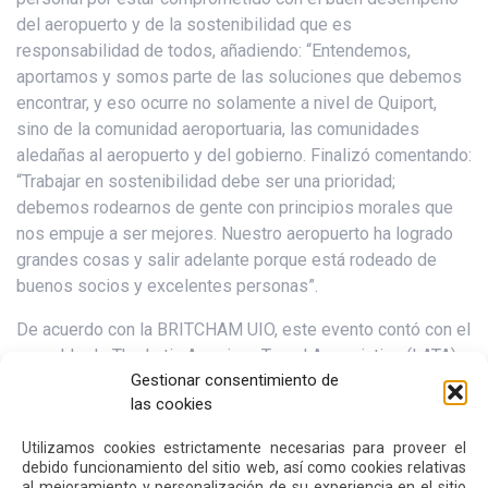
del aeropuerto y de la sostenibilidad que es
responsabilidad de todos, añadiendo: “Entendemos,
aportamos y somos parte de las soluciones que debemos
encontrar, y eso ocurre no solamente a nivel de Quiport,
sino de la comunidad aeroportuaria, las comunidades
aledañas al aeropuerto y del gobierno. Finalizó comentando:
“Trabajar en sostenibilidad debe ser una prioridad;
debemos rodearnos de gente con principios morales que
nos empuje a ser mejores. Nuestro aeropuerto ha logrado
grandes cosas y salir adelante porque está rodeado de
buenos socios y excelentes personas”.
De acuerdo con la BRITCHAM UIO, este evento contó con el
respaldo de The Latin American Travel Association (LATA),
Gestionar consentimiento de
con sede en Londres, cuya misión es promover América
las cookies
Latina como un atractivo destino turístico y estimular el
crecimiento de los viajes a la región, así como el
Utilizamos cookies estrictamente necesarias para proveer el
fortalecimiento y colaboración entre las empresas
debido funcionamiento del sitio web, así como cookies relativas
turísticas de Ecuador y el Reino Unido, destacando la oferta
al mejoramiento y personalización de su experiencia en el sitio