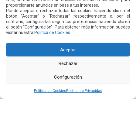
proporcionarte anuncios en base a tus intereses.
Puede aceptar o rechazar todas las cookies haciendo clic en el
botón “Aceptar” o “Rechazar” respectivamente o, por el
contrario, configurarlas según tus preferencias haciendo clic en
El aeropuerto de Quito fortalece su oferta comercial
el botón “Configuración”. Para obtener más información puedes
con la ampliación de las tiendas Duty Free y la llegada
visitar nuestra
Política de Cookies
.
de Polo Ralph Lauren y Adidas
Leer más
Aceptar
16 JUL 2026
Rechazar
Configuración
Política de Cookies
Política de Privacidad
Quiport presenta su Memoria de Sostenibilidad 2025: