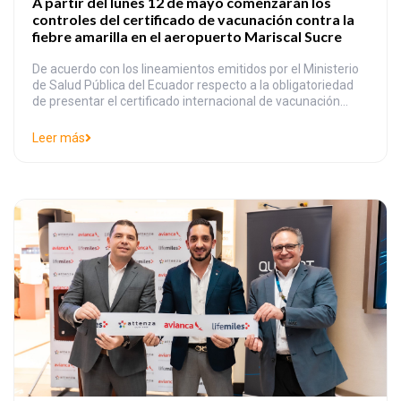
A partir del lunes 12 de mayo comenzarán los
controles del certificado de vacunación contra la
fiebre amarilla en el aeropuerto Mariscal Sucre
De acuerdo con los lineamientos emitidos por el Ministerio
de Salud Pública del Ecuador respecto a la obligatoriedad
de presentar el certificado internacional de vacunación
contra la fiebre amarilla para viajeros procedentes de
Colombia, Perú, Bolivia y Brasil que ingresen al territorio
Leer más
ecuatoriano, los controles comenzarán el lunes 12 de
mayo. Corporación Quiport recuerda a la […]