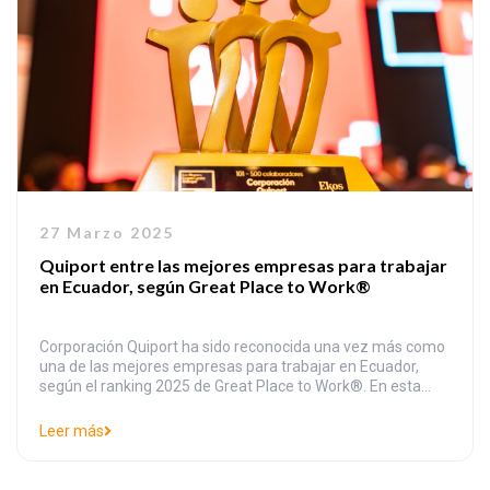
27 Marzo 2025
Quiport entre las mejores empresas para trabajar
en Ecuador, según Great Place to Work®
Corporación Quiport ha sido reconocida una vez más como
una de las mejores empresas para trabajar en Ecuador,
según el ranking 2025 de Great Place to Work®. En esta
edición, Quiport se posicionó en el puesto siete entre las
empresas más destacadas del país en la categoría de 101 a
Leer más
500 colaboradores, consolidando su compromiso […]