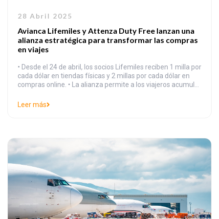
28 Abril 2025
Avianca Lifemiles y Attenza Duty Free lanzan una
alianza estratégica para transformar las compras
en viajes
• Desde el 24 de abril, los socios Lifemiles reciben 1 milla por
cada dólar en tiendas físicas y 2 millas por cada dólar en
compras online. • La alianza permite a los viajeros acumular
y redimir millas Lifemiles por compras en las tiendas de
Attenza Duty Free en el Aeropuerto Internacional de Quito.
Leer más
• Esta colaboración es permanente y […]