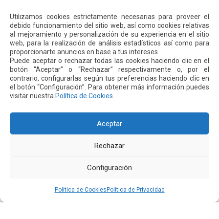
que abarcan desde satisfacción por cada proceso y servicio
Leer más
hasta emociones, tiempos de proceso y perfil del pasajero.
Utilizamos cookies estrictamente necesarias para proveer el
• Esta es […]
debido funcionamiento del sitio web, así como cookies relativas
al mejoramiento y personalización de su experiencia en el sitio
web, para la realización de análisis estadísticos así como para
proporcionarte anuncios en base a tus intereses.
Puede aceptar o rechazar todas las cookies haciendo clic en el
botón “Aceptar” o “Rechazar” respectivamente o, por el
contrario, configurarlas según tus preferencias haciendo clic en
el botón “Configuración”. Para obtener más información puedes
visitar nuestra
Política de Cookies
.
Aceptar
Rechazar
6 Marzo 2025
Configuración
Nueva sala de descanso y espera Upgrade de
American Express en el aeropuerto de Quito
Política de Cookies
Política de Privacidad
El Aeropuerto Internacional Mariscal Sucre cuenta con un