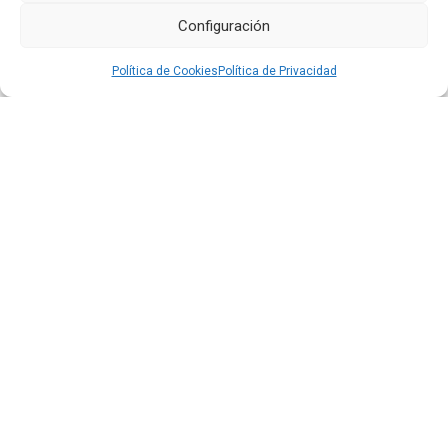
Configuración
24 JUL 2026
Política de Cookies
Política de Privacidad
El aeropuerto de Quito fortalece su oferta comercial
con la ampliación de las tiendas Duty Free y la llegada
de Polo Ralph Lauren y Adidas
Leer más
16 JUL 2026