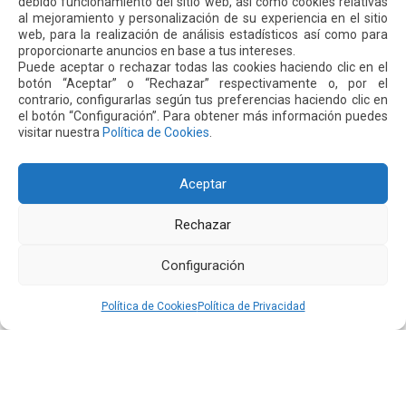
debido funcionamiento del sitio web, así como cookies relativas
Se publican formularios o formatos
al mejoramiento y personalización de su experiencia en el sitio
web, para la realización de análisis estadísticos así como para
proporcionarte anuncios en base a tus intereses.
Puede aceptar o rechazar todas las cookies haciendo clic en el
Texto íntegro de todos los contratos colectivos
botón “Aceptar” o “Rechazar” respectivamente o, por el
vigentes en la institución, así como sus anexos y
contrario, configurarlas según tus preferencias haciendo clic en
reformas.
el botón “Configuración”. Para obtener más información puedes
visitar nuestra
Política de Cookies
.
Los servicios que ofrece
Aceptar
Rechazar
La remuneración mensual
Configuración
Directorio completo de la institución.
Política de Cookies
Política de Privacidad