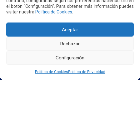
contrario, configurarlas según tus preferencias haciendo clic en
cuando operar bien también significa cuidar la vida
el botón “Configuración”. Para obtener más información puedes
visitar nuestra
Política de Cookies
.
Leer más
Aceptar
Rechazar
Configuración
Política de Cookies
Política de Privacidad
INICIO
SOMOS QUIPORT
SOSTENIBILIDAD
NOTICIAS
CONTÁCTENOS
POLÍTICA DE PRIVACIDAD
POLÍTICA DE COOKIES