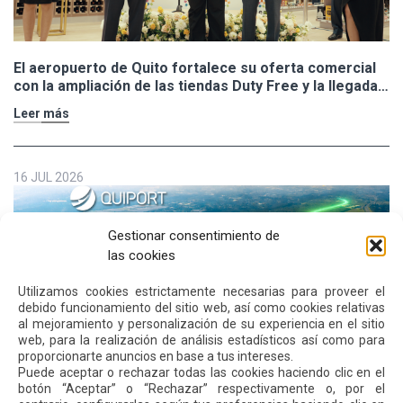
El aeropuerto de Quito fortalece su oferta comercial
con la ampliación de las tiendas Duty Free y la llegada
de Polo Ralph Lauren y Adidas
Leer más
16 JUL 2026
Gestionar consentimiento de
las cookies
Utilizamos cookies estrictamente necesarias para proveer el
debido funcionamiento del sitio web, así como cookies relativas
al mejoramiento y personalización de su experiencia en el sitio
web, para la realización de análisis estadísticos así como para
proporcionarte anuncios en base a tus intereses.
Puede aceptar o rechazar todas las cookies haciendo clic en el
botón “Aceptar” o “Rechazar” respectivamente o, por el
Quiport presenta su Memoria de Sostenibilidad 2025: