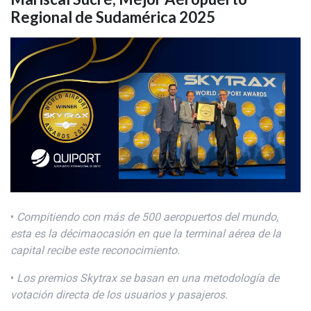
Regional de Sudamérica 2025
•
Compitiendo con
más de 500 aeropuertos
del mundo,
esta e
s la
décima
ocasión e
n que la terminal aérea de la
capital
recibe este reconocimiento.
•
Los
premios
Skytrax se basan en una metodología
de
votación directa de los
usuarios y pasajeros.