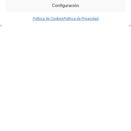
Configuración
24 JUL 2026
Política de Cookies
Política de Privacidad
El aeropuerto de Quito fortalece su oferta comercial
con la ampliación de las tiendas Duty Free y la llegada
de Polo Ralph Lauren y Adidas
Leer más
16 JUL 2026