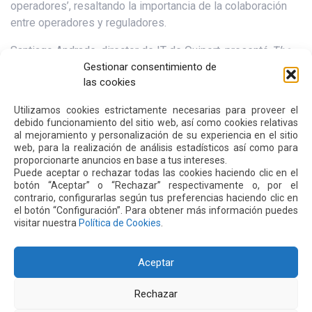
operadores’, resaltando la importancia de la colaboración
entre operadores y reguladores.
Santiago Andrade, director de IT de Quiport, presentó
The
Quito Experience
, mostrando cómo la tecnología y el
Gestionar consentimiento de
las cookies
análisis de datos permiten optimizar y gestionar
estratégicamente los tiempos de espera en el aeropuerto.
Utilizamos cookies estrictamente necesarias para proveer el
debido funcionamiento del sitio web, así como cookies relativas
Este logro es motivo de orgullo para toda la ciudad y el
al mejoramiento y personalización de su experiencia en el sitio
país.
web, para la realización de análisis estadísticos así como para
proporcionarte anuncios en base a tus intereses.
Conozca la lista de ganadores en el siguiente
Puede aceptar o rechazar todas las cookies haciendo clic en el
botón “Aceptar” o “Rechazar” respectivamente o, por el
enlace:
The World’s Best Regional Airports 2025 |
contrario, configurarlas según tus preferencias haciendo clic en
SKYTRAX
el botón “Configuración”. Para obtener más información puedes
visitar nuestra
Política de Cookies
.
Siguiente
Anterior
Aceptar
Rechazar
Otras
Noticias