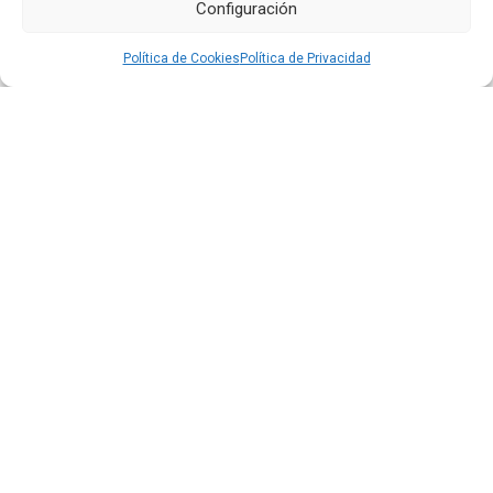
Configuración
16 JUL 2026
Política de Cookies
Política de Privacidad
Quiport presenta su Memoria de Sostenibilidad 2025:
cuando operar bien también significa cuidar la vida
Leer más