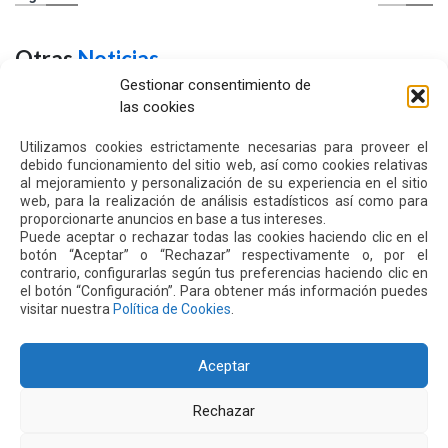
Otras
Noticias
Gestionar consentimiento de
las cookies
24 JUL 2026
Utilizamos cookies estrictamente necesarias para proveer el
debido funcionamiento del sitio web, así como cookies relativas
al mejoramiento y personalización de su experiencia en el sitio
web, para la realización de análisis estadísticos así como para
proporcionarte anuncios en base a tus intereses.
Puede aceptar o rechazar todas las cookies haciendo clic en el
botón “Aceptar” o “Rechazar” respectivamente o, por el
contrario, configurarlas según tus preferencias haciendo clic en
el botón “Configuración”. Para obtener más información puedes
visitar nuestra
Política de Cookies
.
Aceptar
El aeropuerto de Quito fortalece su oferta comercial
con la ampliación de las tiendas Duty Free y la llegada
de Polo Ralph Lauren y Adidas
Rechazar
Leer más