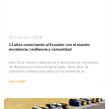
20 Febrero 2026
13 años conectando al Ecuador con el mundo:
excelencia, resiliencia y comunidad
Este 20 de febrero celebramos el decimotercer aniversario
del Aeropuerto Internacional de Quito: trece años de
operación continua marcados por la resiliencia, la
adaptación y un firme compromiso con la excelencia. Desde
2013, el aeropuerto ha sido testigo y protagonista de
Leer más
momentos complejos para el país y el mundo. Sin embargo,
gracias al trabajo coordinado […]