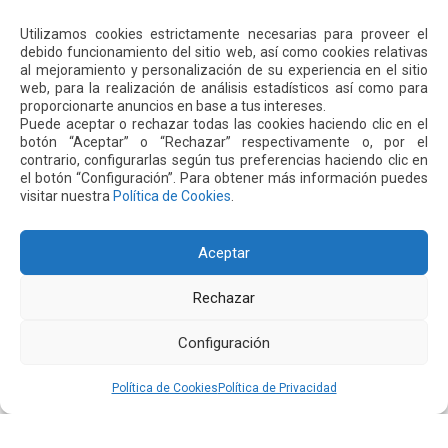
dinamismo del sector hotelero a nivel nacional. Courtyard
Leer más
by Marriott, de Grupo Sixstar, abrió sus puertas […]
Utilizamos cookies estrictamente necesarias para proveer el
debido funcionamiento del sitio web, así como cookies relativas
al mejoramiento y personalización de su experiencia en el sitio
web, para la realización de análisis estadísticos así como para
proporcionarte anuncios en base a tus intereses.
Puede aceptar o rechazar todas las cookies haciendo clic en el
botón “Aceptar” o “Rechazar” respectivamente o, por el
contrario, configurarlas según tus preferencias haciendo clic en
el botón “Configuración”. Para obtener más información puedes
visitar nuestra
Política de Cookies
.
Aceptar
Rechazar
28 Enero 2026
Configuración
Air Canada reanuda sus operaciones en Quito
Política de Cookies
Política de Privacidad
A partir del 4 de diciembre de 2026, la aerolínea