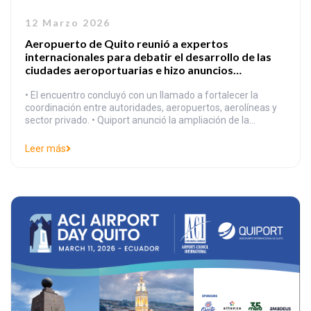
12 Marzo 2026
Aeropuerto de Quito reunió a expertos
internacionales para debatir el desarrollo de las
ciudades aeroportuarias e hizo anuncios
importantes
• El encuentro concluyó con un llamado a fortalecer la
coordinación entre autoridades, aeropuertos, aerolíneas y
sector privado. • Quiport anunció la ampliación de la
terminal de carga del Aeropuerto Internacional Mariscal
Sucre, una nueva posición para aeronaves y mejoras
Leer más
operativas en el área logística. • Nuevas conexiones
internacionales de pasajeros y carga serán anunciadas […]