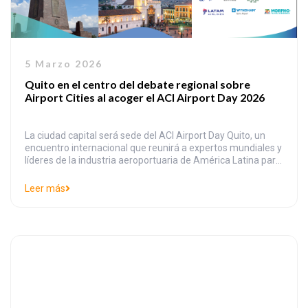
5 Marzo 2026
Quito en el centro del debate regional sobre
Airport Cities al acoger el ACI Airport Day 2026
La ciudad capital será sede del ACI Airport Day Quito, un
encuentro internacional que reunirá a expertos mundiales y
líderes de la industria aeroportuaria de América Latina para
analizar el papel de la ciudad aeroportuaria como motor de
inversión, empleo y competitividad. El evento es organizado
Leer más
por el Consejo Internacional de Aeropuertos de América
Latina […]