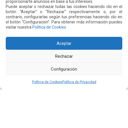
proporcionarte anuncios en base a tus intereses.
destacó: «Estamos orgullosos de ver cómo los socios de
Puede aceptar o rechazar todas las cookies haciendo clic en el
Alpachaca Muyuverde han evolucionado hacia empresarios
botón “Aceptar” o “Rechazar” respectivamente o, por el
contrario, configurarlas según tus preferencias haciendo clic en
exitosos. La apertura de la cafetería Muyuverde es un
el botón “Configuración”. Para obtener más información puedes
testimonio del esfuerzo y dedicación de estas
visitar nuestra
Política de Cookies
.
comunidades, y del impacto positivo que ha tenido nuestro
programa de valor compartido Nuestra Huerta en su
Aceptar
crecimiento».
Rechazar
Siguiente
Anterior
Configuración
Política de Cookies
Política de Privacidad
Otras
Noticias
24 JUL 2026