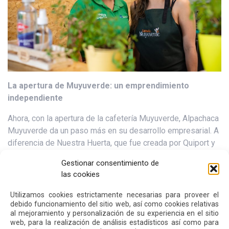
La apertura de Muyuverde:
u
n emprendimiento
independiente
Ahora, con la apertura de la cafetería Muyuverde, Alpachaca
Muyuverde da un paso más en su desarrollo empresarial. A
diferencia de Nuestra Huerta, que fue creada por Quiport y
es gestionada por la empresa comunitaria, Muyuverde es
Gestionar consentimiento de
una marca propia de Alpachaca Muyuverde. En este nuevo
las cookies
espacio, se ofrecerá una selección variada de productos
elaborados por los mismos productores locales,
Utilizamos cookies estrictamente necesarias para proveer el
destacando la calidad y el esfuerzo de las comunidades.
debido funcionamiento del sitio web, así como cookies relativas
al mejoramiento y personalización de su experiencia en el sitio
web, para la realización de análisis estadísticos así como para
Ramón Miró, presidente y director general de Quiport,