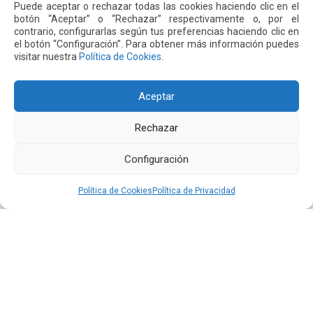
Puede aceptar o rechazar todas las cookies haciendo clic en el
botón “Aceptar” o “Rechazar” respectivamente o, por el
Siguiente
Anterior
contrario, configurarlas según tus preferencias haciendo clic en
el botón “Configuración”. Para obtener más información puedes
visitar nuestra
Política de Cookies
.
Otras
Noticias
Aceptar
24 JUL 2026
Rechazar
Configuración
Política de Cookies
Política de Privacidad
El aeropuerto de Quito fortalece su oferta comercial
con la ampliación de las tiendas Duty Free y la llegada
de Polo Ralph Lauren y Adidas