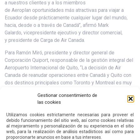
a nuestros clientes y a los miembros
de Aeroplan oportunidades más atractivas para viajar a
Ecuador desde prácticamente cualquier lugar del mundo,
hacia, desde o a través de Canadá”, afirmó Mark
Galardo, vicepresidente ejecutivo y director comercial,
y presidente de Carga de Air Canada.
Para Ramón Miró, presidente y director general de
Corporación Quiport, responsable de la gestión integral del
Aeropuerto Internacional de Quito, “La decisión de Air
Canada de reanudar operaciones entre Canadá y Quito con
dos destinos principales como Toronto y Montreal es muy
importante pues estamos recuperando un mercado con
Gestionar consentimiento de
mucho potencialpara el turismo y los negocios. Con estas
las cookies
rutas estamos incrementando la red de destinos sin
escalas desde Quito, reforzando nuestra posición como la
Utilizamos cookies estrictamente necesarias para proveer el
principal puerta de entrada al Ecuador y como la ciudad
debido funcionamiento del sitio web, así como cookies relativas
al mejoramiento y personalización de su experiencia en el sitio
mejor conectada del país”.
web, para la realización de análisis estadísticos así como para
proporcionarte anuncios en base a tus intereses.